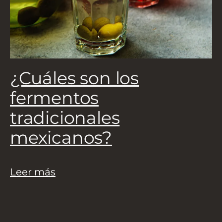
5
a
¿Cuáles son los
L
fermentos
tradicionales
mexicanos?
Leer más