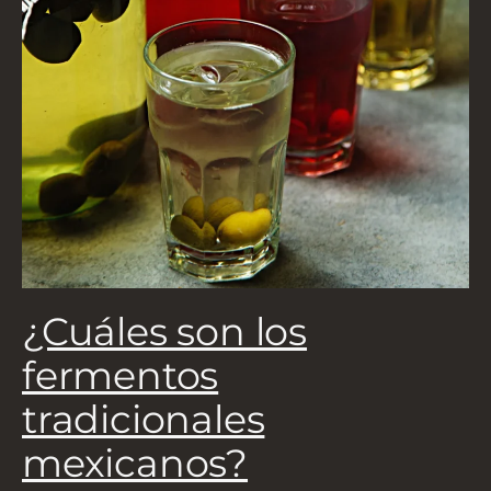
5
a
¿Cuáles son los
L
fermentos
tradicionales
mexicanos?