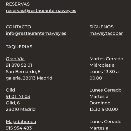
RESERVAS
reservas@restaurantemawey.es
CONTACTO
SÍGUENOS
info@restaurantemawey.es
maweytacobar
TAQUERIAS
Gran Via
Martes Cerrado
91 878 52 01
Miércoles a
San Bernardo, 5
Lunes 13.30 a
galeria, 28013 Madrid
00.00
Olid
Lunes Cerrado
91 011 71 03
Martes a
Olid, 6
Domingo
28010 Madrid
13.30 a 00.00
Majadahonda
Lunes Cerrado
915 954 483
Martes a