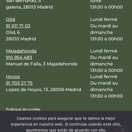
San Bernardo, 5
lundi
galeria, 28013 Madrid
13h30 à 00h00
Olid
Lundi fermé
91 011 71 03
Du mardi au
Olid, 6
dimanche
28010 Madrid
13h30 à 00h00
Majadahonda
Lundi fermé
915 954 483
Du mardi au
Manuel de Falla, 3 Majadahonda
dimanche
13h30 à 00h00
Hoyos
Lundi fermé
91 703 27 75
Du mardi au
Lopez de Hoyos, 13, 28006 Madrid
dimanche
13h30 à 00h00
Politique de cookies
Usamos cookies para asegurar que te damos la mejor
Mentions légales et politique de confidentialité
experiencia en nuestra web. Si continúas usando este sitio,
Copyright Mawey. Tous droits réservés.
asumiremos que estás de acuerdo con ello.