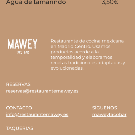
Agua de tamarindo
3,50€
Restaurante de cocina mexicana
en Madrid Centro. Usamos
productos acorde a la
temporalidad y elaboramos
recetas tradicionales adaptadas y
evolucionadas.
RESERVAS
reservas@restaurantemawey.es
CONTACTO
SÍGUENOS
info@restaurantemawey.es
maweytacobar
TAQUERIAS