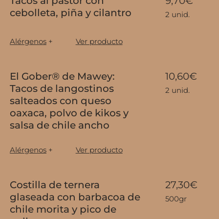
Tacos al pastor con
9,70€
cebolleta, piña y cilantro
2 unid.
Alérgenos
+
Ver producto
El Gober® de Mawey:
10,60€
Tacos de langostinos
2 unid.
salteados con queso
oaxaca, polvo de kikos y
salsa de chile ancho
Alérgenos
+
Ver producto
Costilla de ternera
27,30€
glaseada con barbacoa de
500gr
chile morita y pico de