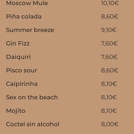
Moscow Mule
10,10€
Piña colada
8,60€
Summer breeze
9,10€
Gin Fizz
7,60€
Daiquiri
7,60€
Pisco sour
8,60€
Caipirinha
8,10€
Sex on the beach
8,10€
Mojito
8,10€
Coctel sin alcohol
8,00€