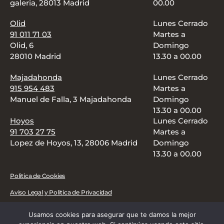
galeria, 28013 Madrid
00.00
Olid
Lunes Cerrado
91 011 71 03
Martes a
Olid, 6
Domingo
28010 Madrid
13.30 a 00.00
Majadahonda
Lunes Cerrado
915 954 483
Martes a
Manuel de Falla, 3 Majadahonda
Domingo
13.30 a 00.00
Hoyos
Lunes Cerrado
91 703 27 75
Martes a
Lopez de Hoyos, 13, 28006 Madrid
Domingo
13.30 a 00.00
Politica de Cookies
Aviso Legal y Politica de Privacidad
CARTA
FOOD TRUCK
DELIVERY
REGALA
BLOG
Usamos cookies para asegurar que te damos la mejor