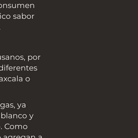
e consumen
ico sabor
.
usanos, por
diferentes
axcala o
gas, ya
r blanco y
o. Como
e agregan a