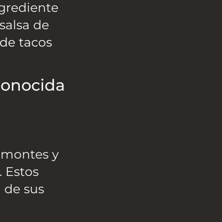
ngrediente
 salsa de
 de tacos
conocida
amontes y
. Estos
 de sus