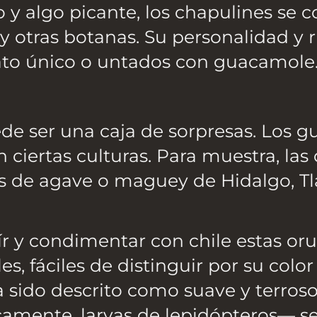
co y algo picante, los chapulines s
tras botanas. Su personalidad y r
ato único o untados con guacamole
e ser una caja de sorpresas. Los g
ciertas culturas. Para muestra, las 
tas de agave o maguey de Hidalgo, Tl
r y condimentar con chile estas oru
es, fáciles de distinguir por su colo
a sido descrito como suave y terros
camente, larvas de lepidópteros— s