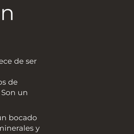
en
ece de ser
os de
. Son un
un bocado
minerales y