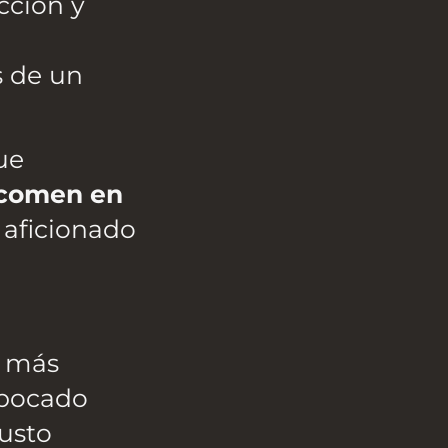
cción y
s de un
ue
 comen en
 aficionado
e más
 bocado
gusto