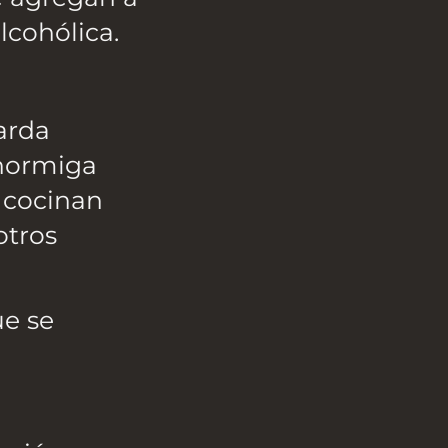
lcohólica.
arda
 hormiga
 cocinan
otros
ue se