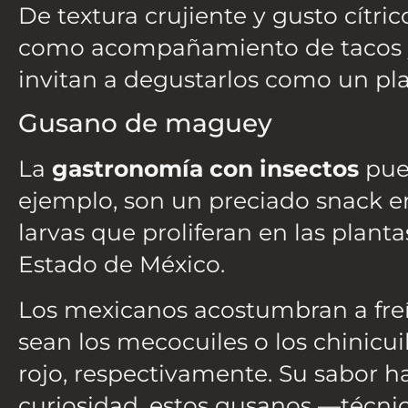
De textura crujiente y gusto cítri
como acompañamiento de tacos y o
invitan a degustarlos como un pl
Gusano de maguey
La
gastronomía con insectos
pued
ejemplo, son un preciado snack en 
larvas que proliferan en las plan
Estado de México.
Los mexicanos acostumbran a freí
sean los mecocuiles o los chinicuil
rojo, respectivamente. Su sabor h
curiosidad, estos gusanos —técni