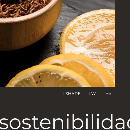
TW
FB
SHARE
sostenibilida