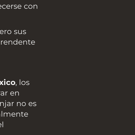
uecerse con
ero sus
prendente
xico
, los
rar en
njar no es
malmente
el