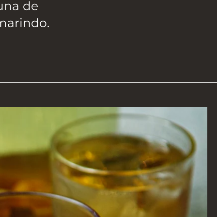
 una de
amarindo
.