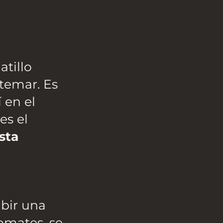
atillo
atemar. Es
 en el
es el
sta
ibir una
tomates, se