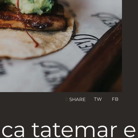
TW
FB
SHARE
ica tatemar e