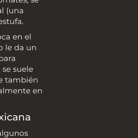
al (una
estufa.
oca en el
o le da un
para
 se suele
ue también
palmente en
xicana
 algunos