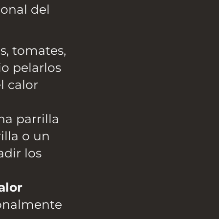
onal del
s, tomates,
io pelarlos
l calor
a parrilla
illa o un
dir los
alor
ionalmente