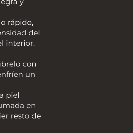
negra y
o rápido,
ensidad del
 interior.
úbrelo con
enfríen un
a piel
ahumada en
ier resto de