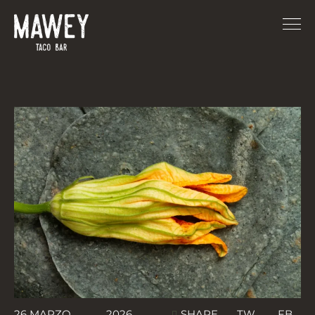
TW
FB
26 MARZO
2026
SHARE