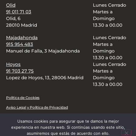
Olid
Lunes Cerrado
91 011 71 03
Martes a
Olid, 6
Domingo
28010 Madrid
13.30 a 00.00
Majadahonda
Lunes Cerrado
915 954 483
Martes a
Manuel de Falla, 3 Majadahonda
Domingo
13.30 a 00.00
Hoyos
Lunes Cerrado
91 703 27 75
Martes a
Lopez de Hoyos, 13, 28006 Madrid
Domingo
13.30 a 00.00
Politica de Cookies
Aviso Legal y Politica de Privacidad
CARTA
FOOD TRUCK
DELIVERY
REGALA
BLOG
Usamos cookies para asegurar que te damos la mejor
experiencia en nuestra web. Si continúas usando este sitio,
Copyright © Mawey. Todos los derechos reservados.
asumiremos que estás de acuerdo con ello.