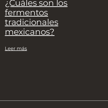
¿Cuáles son los
L
fermentos
tradicionales
mexicanos?
Leer más