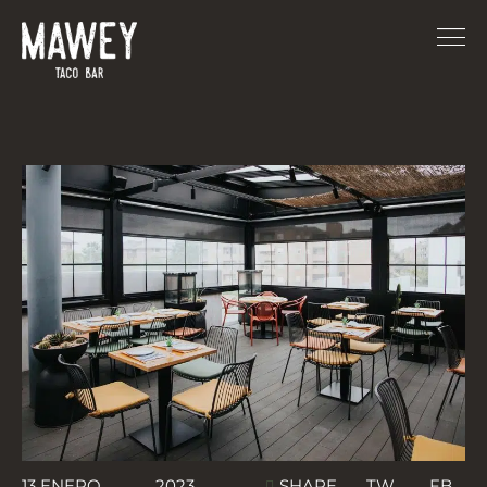
TW
FB
13 ENERO
2023
SHARE