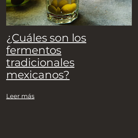
5
a
¿Cuáles son los
L
fermentos
tradicionales
mexicanos?
Leer más