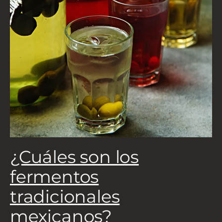
5
a
¿Cuáles son los
L
fermentos
tradicionales
mexicanos?