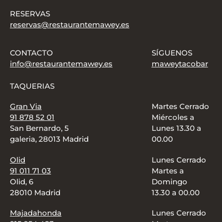
RESERVAS
reservas@restaurantemawey.es
CONTACTO
SÍGUENOS
info@restaurantemawey.es
maweytacobar
TAQUERIAS
Gran Via
Martes Cerrado
91 878 52 01
Miércoles a
San Bernardo, 5
Lunes 13.30 a
galeria, 28013 Madrid
00.00
Olid
Lunes Cerrado
91 011 71 03
Martes a
Olid, 6
Domingo
28010 Madrid
13.30 a 00.00
Majadahonda
Lunes Cerrado