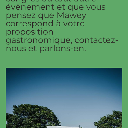
événement et que vous
pensez que Mawey
correspond à votre
proposition
gastronomique, contactez-
nous et parlons-en.