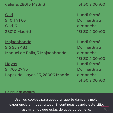
galeria, 28013 Madrid
13h30 à 00h00
Olid
Lundi fermé
91 011 71 03
Du mardi au
Olid, 6
dimanche
28010 Madrid
13h30 à 00h00
Majadahonda
Lundi fermé
915 954 483
Du mardi au
Manuel de Falla, 3 Majadahonda
dimanche
13h30 à 00h00
Hoyos
Lundi fermé
91 703 27 75
Du mardi au
Lopez de Hoyos, 13, 28006 Madrid
dimanche
13h30 à 00h00
Politique de cookies
Usamos cookies para asegurar que te damos la mejor
Mentions légales et politique de confidentialité
experiencia en nuestra web. Si continúas usando este sitio,
Copyright Mawey. Tous droits réservés.
asumiremos que estás de acuerdo con ello.