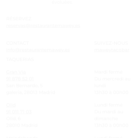
évoluées.
RÉSERVEZ
reservas@restaurantemawey.es
CONTACT
SUIVEZ-NOUS
info@restaurantemawey.es
maweytacobar
TAQUERIAS
Gran Via
Mardi fermé
91 878 52 01
Du mercredi au
San Bernardo, 5
lundi
galeria, 28013 Madrid
13h30 à 00h00
Olid
Lundi fermé
91 011 71 03
Du mardi au
Olid, 6
dimanche
28010 Madrid
13h30 à 00h00