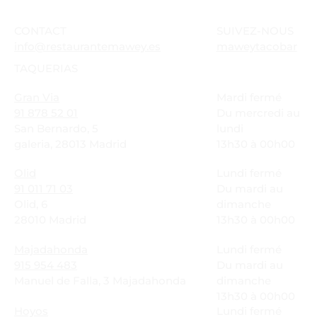
CONTACT
SUIVEZ-NOUS
info@restaurantemawey.es
maweytacobar
TAQUERIAS
Gran Via
Mardi fermé
91 878 52 01
Du mercredi au
San Bernardo, 5
lundi
galeria, 28013 Madrid
13h30 à 00h00
Olid
Lundi fermé
91 011 71 03
Du mardi au
Olid, 6
dimanche
28010 Madrid
13h30 à 00h00
Majadahonda
Lundi fermé
915 954 483
Du mardi au
Manuel de Falla, 3 Majadahonda
dimanche
13h30 à 00h00
Hoyos
Lundi fermé