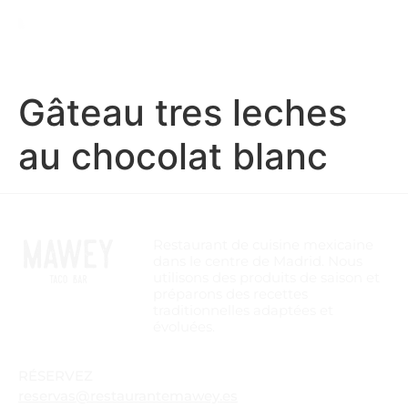
Gâteau tres leches
au chocolat blanc
Restaurant de cuisine mexicaine
dans le centre de Madrid. Nous
utilisons des produits de saison et
préparons des recettes
traditionnelles adaptées et
évoluées.
RÉSERVEZ
reservas@restaurantemawey.es