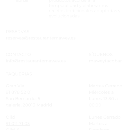
productos acorde a la
temporalidad y elaboramos
recetas tradicionales adaptadas y
evolucionadas.
RESERVAS
reservas@restaurantemawey.es
CONTACTO
SÍGUENOS
info@restaurantemawey.es
maweytacobar
TAQUERIAS
Gran Via
Martes Cerrado
91 878 52 01
Miércoles a
San Bernardo, 5
Lunes 13.30 a
galeria, 28013 Madrid
00.00
Olid
Lunes Cerrado
91 011 71 03
Martes a
Olid, 6
Domingo