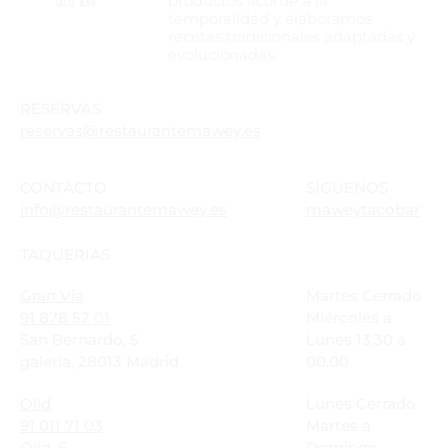
productos acorde a la
temporalidad y elaboramos
recetas tradicionales adaptadas y
evolucionadas.
RESERVAS
reservas@restaurantemawey.es
CONTACTO
SÍGUENOS
info@restaurantemawey.es
maweytacobar
TAQUERIAS
Gran Via
Martes Cerrado
91 878 52 01
Miércoles a
San Bernardo, 5
Lunes 13.30 a
galeria, 28013 Madrid
00.00
Olid
Lunes Cerrado
91 011 71 03
Martes a
Olid, 6
Domingo