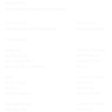
RESERVAS
reservas@restaurantemawey.es
CONTACTO
SÍGUENOS
info@restaurantemawey.es
maweytacobar
TAQUERIAS
Gran Via
Martes Cerrado
91 878 52 01
Miércoles a
San Bernardo, 5
Lunes 13.30 a
galeria, 28013 Madrid
00.00
Olid
Lunes Cerrado
91 011 71 03
Martes a
Olid, 6
Domingo
28010 Madrid
13.30 a 00.00
Majadahonda
Lunes Cerrado
915 954 483
Martes a