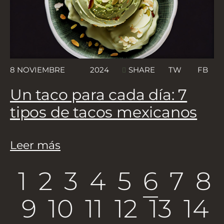
8 NOVIEMBRE
2024
TW
FB
SHARE
Un taco para cada día: 7
tipos de tacos mexicanos
Leer más
1
2
3
4
5
6
7
8
9
10
11
12
13
14