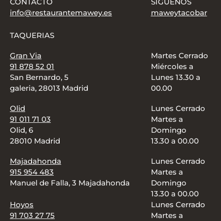
CONTACTO
SÍGUENOS
info@restaurantemawey.es
maweytacobar
TAQUERIAS
Gran Via
Martes Cerrado
91 878 52 01
Miércoles a
San Bernardo, 5
Lunes 13.30 a
galeria, 28013 Madrid
00.00
Olid
Lunes Cerrado
91 011 71 03
Martes a
Olid, 6
Domingo
28010 Madrid
13.30 a 00.00
Majadahonda
Lunes Cerrado
915 954 483
Martes a
Manuel de Falla, 3 Majadahonda
Domingo
13.30 a 00.00
Hoyos
Lunes Cerrado
91 703 27 75
Martes a