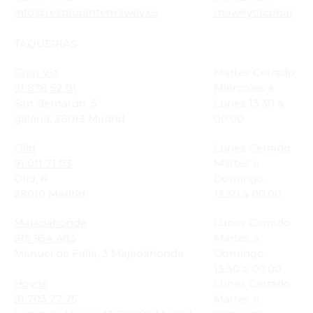
info@restaurantemawey.es
maweytacobar
TAQUERIAS
Gran Via
Martes Cerrado
91 878 52 01
Miércoles a
San Bernardo, 5
Lunes 13.30 a
galeria, 28013 Madrid
00.00
Olid
Lunes Cerrado
91 011 71 03
Martes a
Olid, 6
Domingo
28010 Madrid
13.30 a 00.00
Majadahonda
Lunes Cerrado
915 954 483
Martes a
Manuel de Falla, 3 Majadahonda
Domingo
13.30 a 00.00
Hoyos
Lunes Cerrado
91 703 27 75
Martes a