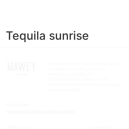
Tequila sunrise
Restaurante de cocina mexicana
en Madrid Centro. Usamos
productos acorde a la
temporalidad y elaboramos
recetas tradicionales adaptadas y
evolucionadas.
RESERVAS
reservas@restaurantemawey.es
CONTACTO
SÍGUENOS