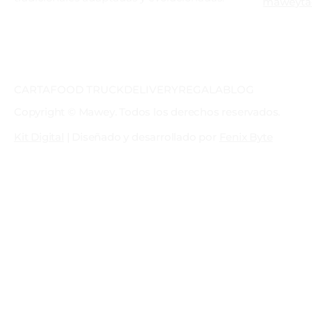
maweyta
CARTA
FOOD TRUCK
DELIVERY
REGALA
BLOG
Copyright © Mawey. Todos los derechos reservados.
Kit Digital
| Diseñado y desarrollado por
Fenix Byte