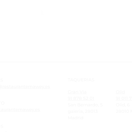
DELI
TAQUERIAS
AS
@restaurantemawey.es
Gran Via
Olid
91 878 52 01
91 011 7
TO
San Bernardo, 5
Olid, 6
taurantemawey.es
galeria, 28013
28010 
Madrid
OS