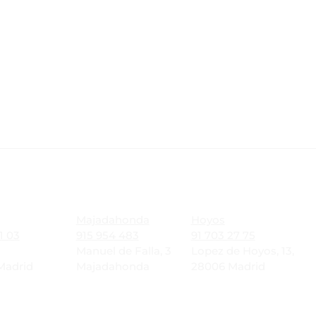
VERY
REGALA
ES
RESERVAS
Majadahonda
Hoyos
1 03
915 954 483
91 703 27 75
Manuel de Falla, 3
Lopez de Hoyos, 13,
Madrid
Majadahonda
28006 Madrid