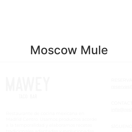
CARTA
TAQUERÍAS
FOOD TRUCK
Moscow Mule
RESERV
reservas
CONTAC
info@res
Restaurante de cocina mexicana en
Madrid Centro. Usamos productos acorde
a la temporalidad y elaboramos recetas
SÍGUEN
tradicionales adaptadas y evolucionadas.