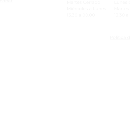
cobar
Martes Cerrado
Lunes 
Miércoles a Lunes
Martes
13.30 a 00.00
13.30 a
Politica 