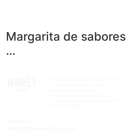
Margarita de sabores
…
Restaurante de cocina mexicana
en Madrid Centro. Usamos
productos acorde a la
temporalidad y elaboramos
recetas tradicionales adaptadas y
evolucionadas.
RESERVAS
reservas@restaurantemawey.es