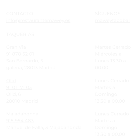
CONTACTO
SÍGUENOS
info@restaurantemawey.es
maweytacobar
TAQUERIAS
Gran Via
Martes Cerrado
91 878 52 01
Miércoles a
San Bernardo, 5
Lunes 13.30 a
galeria, 28013 Madrid
00.00
Olid
Lunes Cerrado
91 011 71 03
Martes a
Olid, 6
Domingo
28010 Madrid
13.30 a 00.00
Majadahonda
Lunes Cerrado
915 954 483
Martes a
Manuel de Falla, 3 Majadahonda
Domingo
13.30 a 00.00