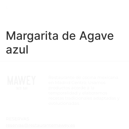
Margarita de Agave
azul
Restaurante de cocina mexicana
en Madrid Centro. Usamos
productos acorde a la
temporalidad y elaboramos
recetas tradicionales adaptadas y
evolucionadas.
RESERVAS
reservas@restaurantemawey.es