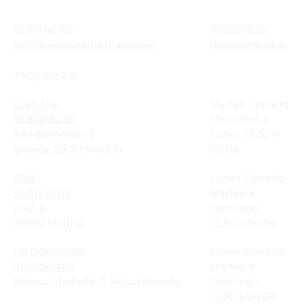
CONTACTO
SÍGUENOS
info@restaurantemawey.es
maweytacobar
TAQUERIAS
Gran Via
Martes Cerrado
91 878 52 01
Miércoles a
San Bernardo, 5
Lunes 13.30 a
galeria, 28013 Madrid
00.00
Olid
Lunes Cerrado
91 011 71 03
Martes a
Olid, 6
Domingo
28010 Madrid
13.30 a 00.00
Majadahonda
Lunes Cerrado
915 954 483
Martes a
Manuel de Falla, 3 Majadahonda
Domingo
13.30 a 00.00