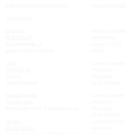
info@restaurantemawey.es
maweytacobar
TAQUERIAS
Gran Via
Martes Cerrado
91 878 52 01
Miércoles a
San Bernardo, 5
Lunes 13.30 a
galeria, 28013 Madrid
00.00
Olid
Lunes Cerrado
91 011 71 03
Martes a
Olid, 6
Domingo
28010 Madrid
13.30 a 00.00
Majadahonda
Lunes Cerrado
915 954 483
Martes a
Manuel de Falla, 3 Majadahonda
Domingo
13.30 a 00.00
Hoyos
Lunes Cerrado
91 703 27 75
Martes a