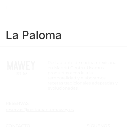
La Paloma
Restaurante de cocina mexicana
en Madrid Centro. Usamos
productos acorde a la
temporalidad y elaboramos
recetas tradicionales adaptadas y
evolucionadas.
RESERVAS
reservas@restaurantemawey.es
CONTACTO
SÍGUENOS